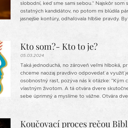
slobodní, keď sme sami sebou." Najskôr som si
ostatných kandidátov, no potom mi blúdila pár
jasnejšie kontúry, odhaľovala hlbšie pravdy. Byť
Kto som?- Kto to je?
05.03.2024
Taká jednoduchá, no zároveň veľmi hlboká, p
chceme naozaj pravdivo odpovedať a využiť je
osobnostný rast, pozýva nás k otázke: "Kým ch
vlastným životom. A tá otvára dvere skutočn
sebe úprimný a myslíme to vážne. Otvára dvere
Koučovací proces rečou Bibl