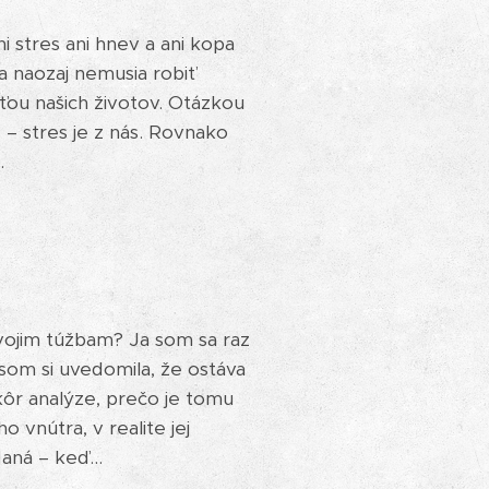
i stres ani hnev a ani kopa
a naozaj nemusia robiť
ťou našich životov. Otázkou
e – stres je z nás. Rovnako
.
vojim túžbam? Ja som sa raz
 som si uvedomila, že ostáva
skôr analýze, prečo je tomu
 vnútra, v realite jej
aná – keď...