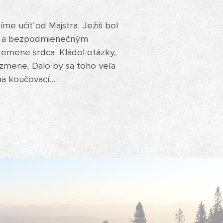
íme učiť od Majstra. Ježiš bol
kou a bezpodmienečným
premene srdca. Kládol otázky,
k zmene. Dalo by sa toho veľa
a koučovací...