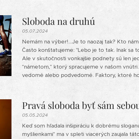
Sloboda na druhú
05.07.2024
Nemám na výber!...Je to naozaj tak? Kto nám v
Často konštatujeme: "Lebo je to tak. Inak sa 
Ale v skutočnosti vonkajšie podnety sú len je
"námetom," ktorý spracujeme v našom vnútri.
vedomé alebo podvedomé. Faktory, ktoré ho o
Pravá sloboda byť sám sebo
05.05.2024
Keď som hľadala inšipiráciu k dobrému sloga
myšlienkami" ma v spleti viacerých zaujala tá