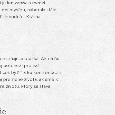
 ju len zapísala medzi
 dní mysľou, naberala stále
 slobodná... Krásna...
remieňajúca otázka. Ak na ňu
j potenciál pre náš
ceš byť?" a ku konfrontácii s
ej premene života, ak sme k
 životu, ktorý sa stáva...
ie