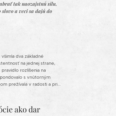
abrať tak naozajstnú silu,
 slovo a veci sa dajú do
i všimla dva základné
tentnosť na jednej strane,
pravidlo rozlíšenia na
špondovalo s vnútorným
m prežívala v radosti a pri...
ócie ako dar