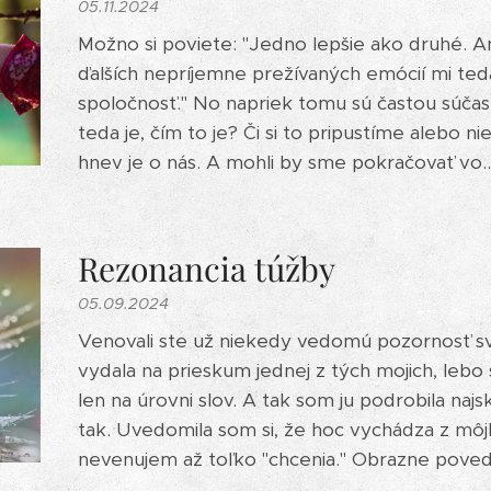
05.11.2024
Možno si poviete: "Jedno lepšie ako druhé. An
ďalších nepríjemne prežívaných emócií mi ted
spoločnosť." No napriek tomu sú častou súčas
teda je, čím to je? Či si to pripustíme alebo ni
hnev je o nás. A mohli by sme pokračovať vo..
Rezonancia túžby
05.09.2024
Venovali ste už niekedy vedomú pozornosť s
vydala na prieskum jednej z tých mojich, lebo
len na úrovni slov. A tak som ju podrobila naj
tak. Uvedomila som si, že hoc vychádza z môjho
nevenujem až toľko "chcenia." Obrazne poved