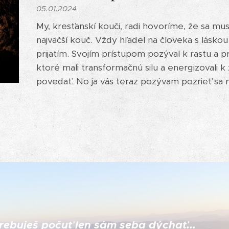
05.01.2024
My, kresťanskí kouči, radi hovoríme, že sa mus
najväčší kouč. Vždy hľadel na človeka s lás
prijatím. Svojím prístupom pozýval k rastu a 
ktoré mali transformačnú silu a energizovali 
povedať. No ja vás teraz pozývam pozrieť sa n
rebuješ počuť len sám seba dýchať...