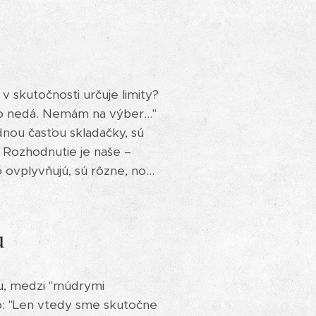
 skutočnosti určuje limity?
to nedá. Nemám na výber..."
dnou časťou skladačky, sú
 Rozhodnutie je naše –
vplyvňujú, sú rôzne, no...
u
nu, medzi "múdrymi
to: "Len vtedy sme skutočne