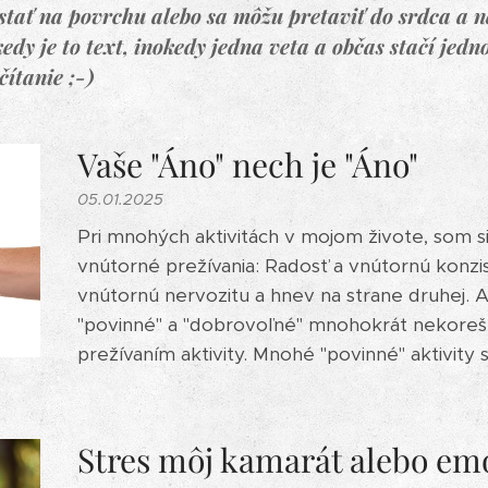
stať na povrchu alebo sa môžu pretaviť do srdca a n
edy je to text, inokedy jedna veta a občas stačí jedno
ítanie ;-)
Vaše "Áno" nech je "Áno"
05.01.2025
Pri mnohých aktivitách v mojom živote, som s
vnútorné prežívania: Radosť a vnútornú konzis
vnútornú nervozitu a hnev na strane druhej. A 
"povinné" a "dobrovoľné" mnohokrát nekore
prežívaním aktivity. Mnohé "povinné" aktivity so
Stres môj kamarát alebo em