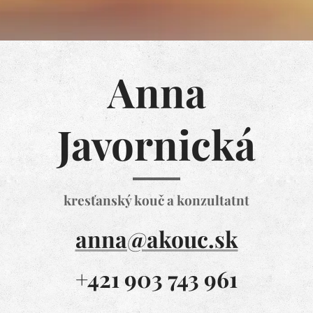
Anna
Javornická
kre
sťanský kouč a konzultatnt
anna@akouc.sk
+421 903 743 961