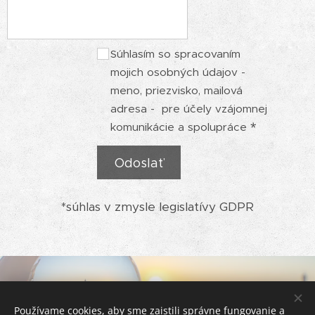
Súhlasím so spracovaním
mojich osobných údajov -
meno, priezvisko, mailová
adresa - pre účely vzájomnej
komunikácie a spolupráce
Odoslať
*súhlas v zmysle legislatívy GDPR
Teším sa na stretnutie s Tebou!
Používame cookies, aby sme zaistili správne fungovanie a