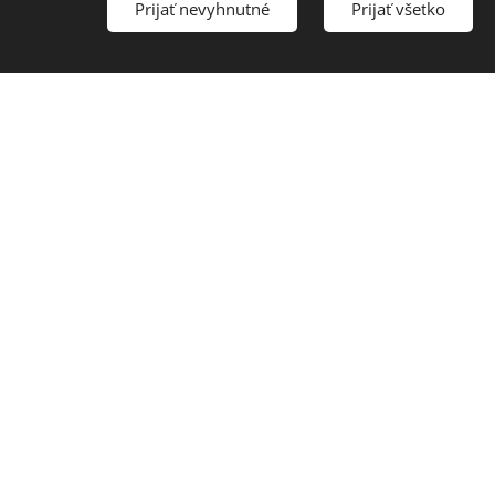
Prijať nevyhnutné
Prijať všetko
a podstatné. O
onkajšie
 svoju hodnotu
Uvedomuješ si,