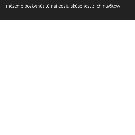
môžeme poskytnúť tú najlepšiu skúsenosť z ich návštevy.
Predstav
že presne vieš, 
tom, ako sa cíti
okolnosti, ale 
a vieš, že
v Tebe