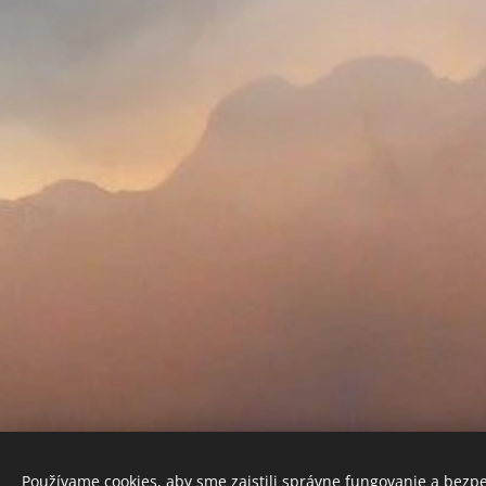
Používame cookies, aby sme zaistili správne fungovanie a bezp