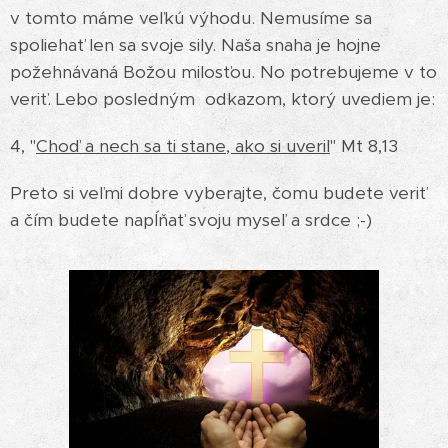
v tomto máme veľkú výhodu. Nemusíme sa
spoliehať len sa svoje sily. Naša snaha je hojne
požehnávaná Božou milosťou. No potrebujeme v to
veriť. Lebo posledným odkazom, ktorý uvediem je:
4, "
Ch
oď a nech sa ti stane, ako si uveril
" Mt 8,13
Preto si veľmi dobre vyberajte, čomu budete veriť
a čím budete napĺňať svoju myseľ a srdce ;-)