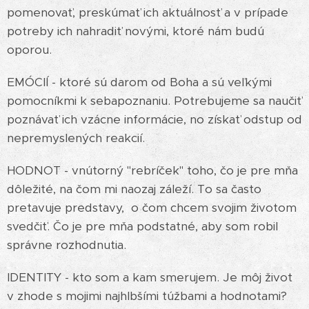
pomenovať, preskúmať ich aktuálnosť a v prípade
potreby ich nahradiť novými, ktoré nám budú
oporou.
EMÓCIÍ - ktoré sú darom od Boha a sú veľkými
pomocníkmi k sebapoznaniu. Potrebujeme sa naučiť
poznávať ich vzácne informácie, no získať odstup od
nepremyslených reakcií.
HODNOT - vnútorný "rebríček" toho, čo je pre mňa
dôležité, na čom mi naozaj záleží. To sa často
pretavuje predstavy, o čom chcem svojim životom
svedčiť. Čo je pre mňa podstatné, aby som robil
správne rozhodnutia.
IDENTITY - kto som a kam smerujem. Je môj život
v zhode s mojimi najhlbšími túžbami a hodnotami?