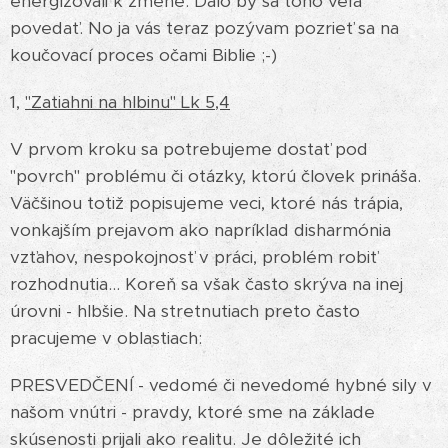
energizovali k zmene. Dalo by sa toho veľa
povedať. No ja vás teraz pozývam pozrieť sa na
koučovací proces očami Biblie ;-)
1,
"Zatiahni na hlbinu" Lk 5,4
V prvom kroku sa potrebujeme dostať pod
"povrch" problému či otázky, ktorú človek prináša.
Väčšinou totiž popisujeme veci, ktoré nás trápia,
vonkajším prejavom ako napríklad disharmónia
vzťahov, nespokojnosť v práci, problém robiť
rozhodnutia... Koreň sa však často skrýva na inej
úrovni - hlbšie. Na stretnutiach preto často
pracujeme v oblastiach:
PRESVEDČENÍ - vedomé či nevedomé hybné sily v
našom vnútri - pravdy, ktoré sme na základe
skúsenosti prijali ako realitu. Je dôležité ich