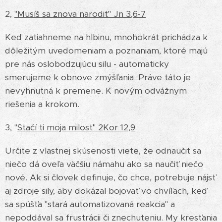
2,
"Musíš sa znova narodiť" Jn 3,6-7
Keď zatiahneme na hlbinu, mnohokrát prichádza k
dôležitým uvedomeniam a poznaniam, ktoré majú
pre nás oslobodzujúcu silu - automaticky
smerujeme k obnove zmýšľania. Práve táto je
nevyhnutná k premene. K novým odvážnym
riešenia a krokom.
3, "
Stačí ti moja milosť" 2Kor 12,9
Určite z vlastnej skúsenosti viete, že odnaučiť sa
niečo dá oveľa väčšiu námahu ako sa naučiť niečo
nové. Ak si človek definuje, čo chce, potrebuje nájsť
aj zdroje sily, aby dokázal bojovať vo chvíľach, keď
sa spúšťa "stará automatizovaná reakcia" a
nepoddával sa frustrácii či znechuteniu. My kresťania