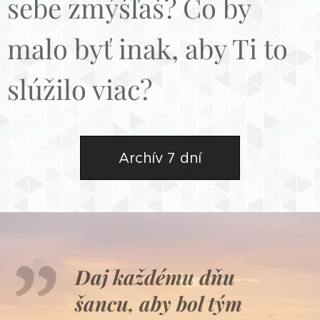
sebe zmýšľaš? Čo by
malo byť inak, aby Ti to
slúžilo viac?
Archív 7 dní
Daj každému dňu
šancu, aby bol tým