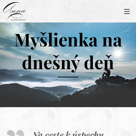
Myšlienka na
dnešný deň
Na ceste k úspechu