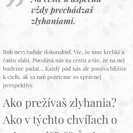
vždy prechádzaš
zlyhaniami.
Boh nevyžaduje dokonalosť. Vie, že sme krehkí a
často slabí. Povoláva nás na cestu a vie, že na nej
budeme padať... Každý pád nás ale posúva bližšie
k cieľu, ak sa naň pozrieme zo správnej
perspektívy.
Ako prežívaš zlyhania?
Ako v týchto chvíľach o